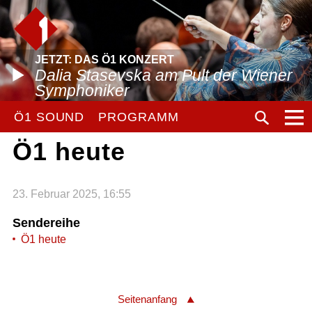
JETZT: DAS Ö1 KONZERT
Dalia Stasevska am Pult der Wiener
Symphoniker
Ö1 SOUND
PROGRAMM
Ö1 heute
23. Februar 2025, 16:55
Sendereihe
Ö1 heute
Seitenanfang