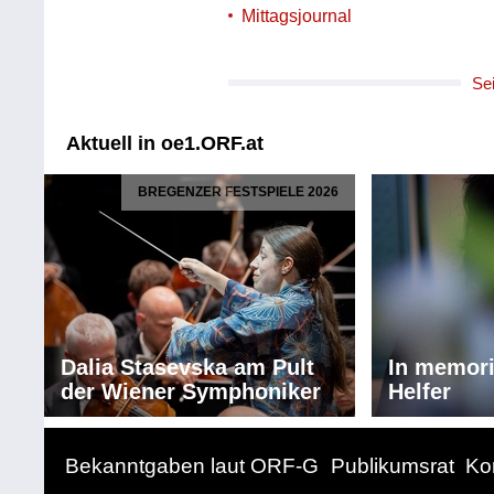
Mittagsjournal
Se
Aktuell in oe1.ORF.at
BREGENZER FESTSPIELE 2026
Dalia Stasevska am Pult
In memor
der Wiener Symphoniker
Helfer
Bekanntgaben laut ORF-G
Publikumsrat
Ko