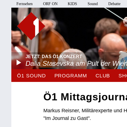
Fernsehen
ORF ON
KIDS
Sound
Debatte
JETZT: DAS Ö1 KONZERT
Dalia Stasevska am Pult der Wie
Ö1 SOUND
PROGRAMM
CLUB
SH
Ö1 Mittagsjourn
Markus Reisner, Militärexperte und Hi
"Im Journal zu Gast".