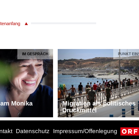
itenanfang
IM GESPRÄCH
PUNKT EIN
iam Monika
Migration als politisches
Druckmittel
ntakt
Datenschutz
Impressum/Offenlegung