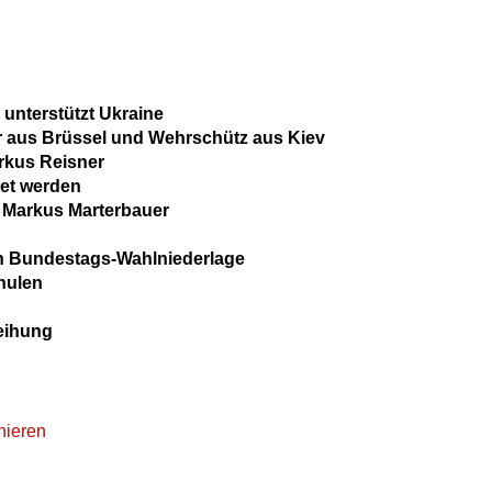
unterstützt Ukraine
r aus Brüssel und Wehrschütz aus Kiev
arkus Reisner
et werden
r Markus Marterbauer
e
 Bundestags-Wahlniederlage
hulen
eihung
nieren