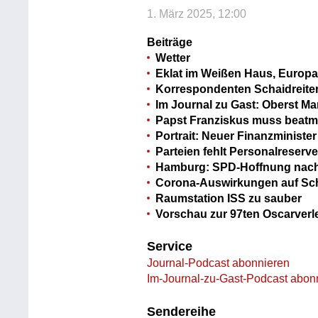
1. März 2025, 12:00
Beiträge
Wetter
Eklat im Weißen Haus, Europa 
Korrespondenten Schaidreite
Im Journal zu Gast: Oberst M
Papst Franziskus muss beatm
Portrait: Neuer Finanzministe
Parteien fehlt Personalreserv
Hamburg: SPD-Hoffnung nach
Corona-Auswirkungen auf Sc
Raumstation ISS zu sauber
Vorschau zur 97ten Oscarverl
Service
Journal-Podcast abonnieren
Im-Journal-zu-Gast-Podcast abon
Sendereihe