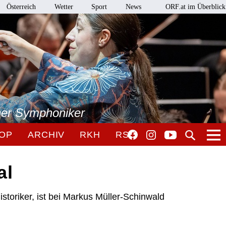
Österreich
Wetter
Sport
News
ORF.at im Überblick
ner Symphoniker
OP
ARCHIV
RKH
RSO
al
storiker, ist bei Markus Müller-Schinwald