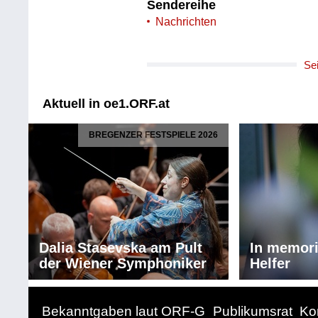
Sendereihe
Nachrichten
Se
Aktuell in oe1.ORF.at
BREGENZER FESTSPIELE 2026
Dalia Stasevska am Pult
In memor
der Wiener Symphoniker
Helfer
Bekanntgaben laut ORF-G
Publikumsrat
Ko