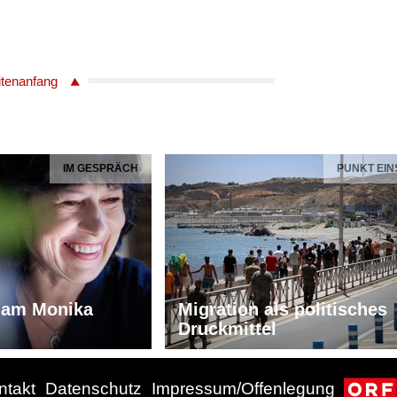
itenanfang
IM GESPRÄCH
PUNKT EIN
iam Monika
Migration als politisches
Druckmittel
ntakt
Datenschutz
Impressum/Offenlegung