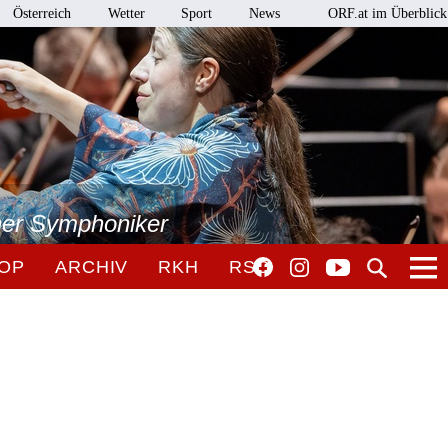
Österreich
Wetter
Sport
News
ORF.at im Überblick
ner Symphoniker
OP
ARCHIV
RKH
RSO