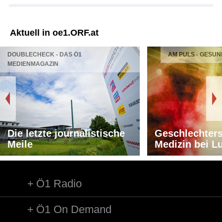
Aktuell in oe1.ORF.at
DOUBLECHECK - DAS Ö1
AM PULS - GESUN
MEDIENMAGAZIN
Die letzte journalistische
Geschlechters
Meile
Medizin bei L
Ö1 Radio
Ö1 On Demand