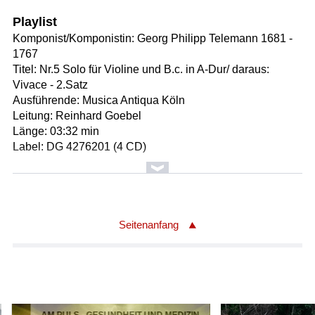
Playlist
Komponist/Komponistin: Georg Philipp Telemann 1681 -
1767
Titel: Nr.5 Solo für Violine und B.c. in A-Dur/ daraus:
Vivace - 2.Satz
Ausführende: Musica Antiqua Köln
Leitung: Reinhard Goebel
Länge: 03:32 min
Label: DG 4276201 (4 CD)
Komponist/Komponistin: Marianna Auenbrugger 1759 -
1782
Titel: Sonata per il Clavicembalo o Forte Piano Es-Dur/
daraus: Rondo Allegro - 3.Satz (00:04:05)
Seitenanfang
Solist/Solistin: Sigrid Trummer
Länge: 04:03 min
Label: Re Nova Classics RNC 051001
Komponist/Komponistin: Antonio Vivaldi 1678 - 1741