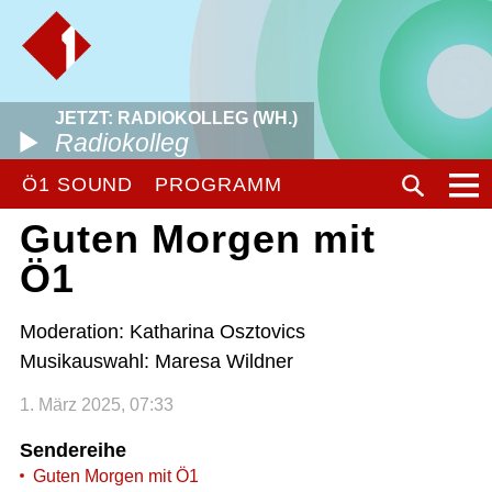
JETZT: RADIOKOLLEG (WH.)
Radiokolleg
Ö1 SOUND
PROGRAMM
Guten Morgen mit
Ö1
Moderation: Katharina Osztovics
Musikauswahl: Maresa Wildner
1. März 2025, 07:33
Sendereihe
Guten Morgen mit Ö1