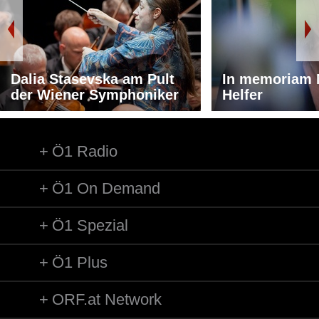
Dalia Stasevska am Pult
In memoriam 
der Wiener Symphoniker
Helfer
Ö1 Radio
Ö1 On Demand
Ö1 Spezial
Ö1 Plus
ORF.at Network