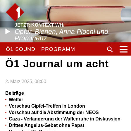
JETZT: KONTEXT WH.
Opfer, Bienen, Anna Plochl und
Prominenz
Ö1 SOUND
PROGRAMM
Ö1 Journal um acht
2. März 2025, 08:00
Beiträge
Wetter
Vorschau Gipfel-Treffen in London
Vorschau auf die Abstimmung der NEOS
Gaza - Verlängerung der Waffenruhe in Diskussion
Drittes Angelus-Gebet ohne Papst