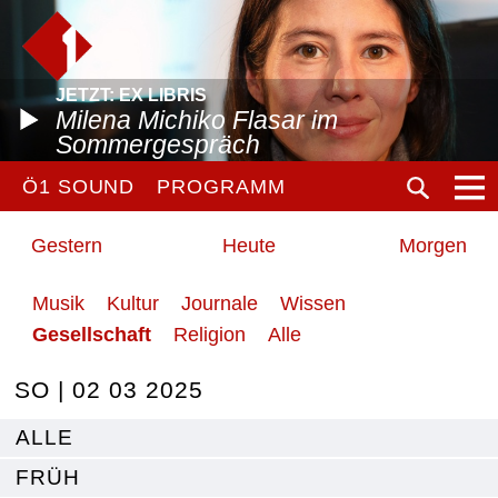
JETZT: EX LIBRIS
Milena Michiko Flasar im
Sommergespräch
Ö1 SOUND
PROGRAMM
Gestern
Heute
Morgen
Musik
Kultur
Journale
Wissen
Gesellschaft
Religion
Alle
SO | 02 03 2025
ALLE
FRÜH