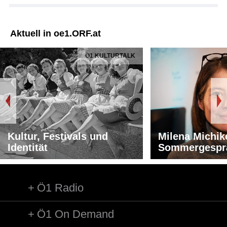
Aktuell in oe1.ORF.at
Ö1 KULTURTALK
Kultur, Festivals und
Milena Michik
Identität
Sommergespr
Ö1 Radio
Ö1 On Demand