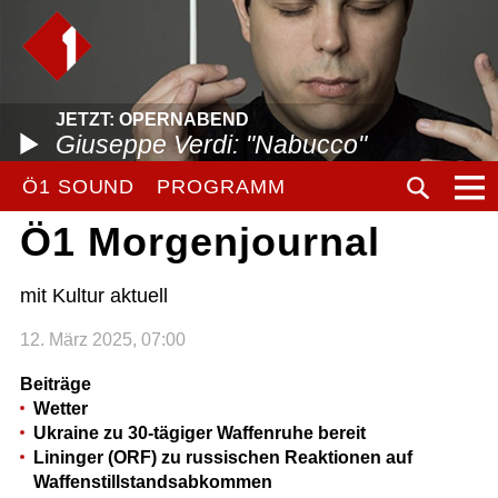
JETZT: OPERNABEND
Giuseppe Verdi: "Nabucco"
Ö1 SOUND
PROGRAMM
Ö1 Morgenjournal
mit Kultur aktuell
12. März 2025, 07:00
Beiträge
Wetter
Ukraine zu 30-tägiger Waffenruhe bereit
Lininger (ORF) zu russischen Reaktionen auf
Waffenstillstandsabkommen