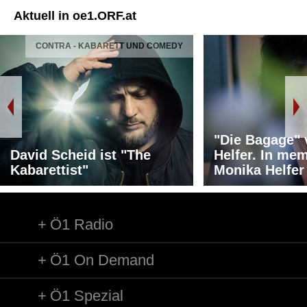
Aktuell in oe1.ORF.at
CONTRA - KABARETT UND COMEDY
"Die Bagage"
David Scheid ist "The
Helfer. In me
Kabarettist"
Monika Helfer
Ö1 Radio
Ö1 On Demand
Ö1 Spezial