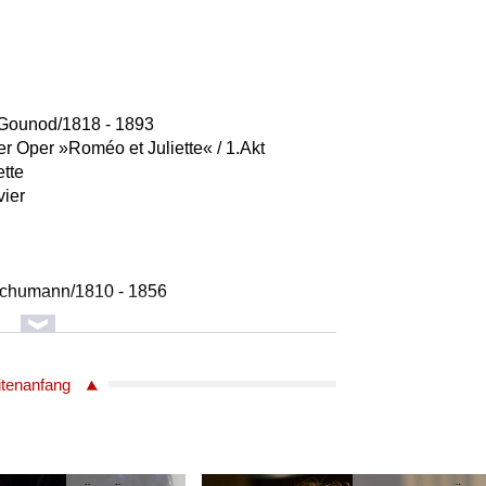
 Gounod/1818 - 1893
der Oper »Roméo et Juliette« / 1.Akt
ette
vier
Schumann/1810 - 1856
pran
vier
itenanfang
hubert/1797 - 1828