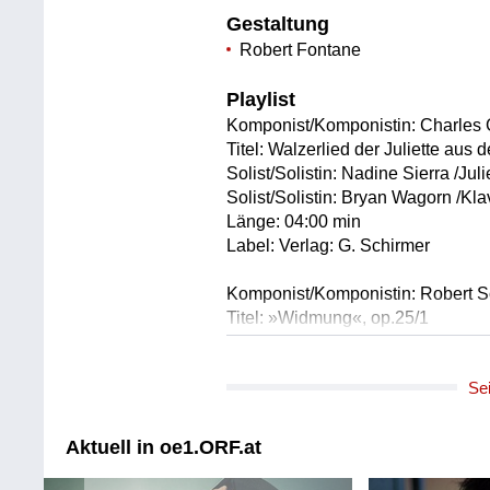
Gestaltung
Robert Fontane
Playlist
Komponist/Komponistin: Charles
Titel: Walzerlied der Juliette aus 
Solist/Solistin: Nadine Sierra /Juli
Solist/Solistin: Bryan Wagorn /Kla
Länge: 04:00 min
Label: Verlag: G. Schirmer
Komponist/Komponistin: Robert 
Titel: »Widmung«, op.25/1
Solist/Solistin: Nadine Sierra /So
Solist/Solistin: Bryan Wagorn /Kla
Se
Länge: 02:30 min
Label: Verlag: Edition Peters
Aktuell in oe1.ORF.at
Komponist/Komponistin: Franz Sc
Titel: »Du bist die Ruh'«, D776