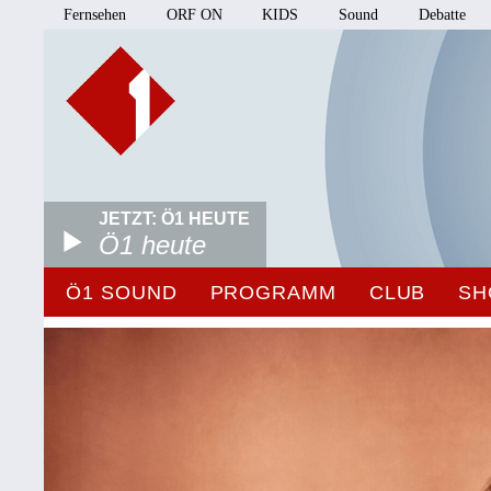
Fernsehen
ORF ON
KIDS
Sound
Debatte
JETZT: Ö1 HEUTE
Ö1 heute
Ö1 SOUND
PROGRAMM
CLUB
SH