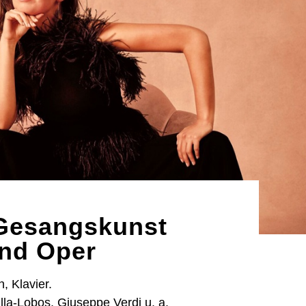
 Gesangskunst
und Oper
, Klavier.
illa-Lobos, Giuseppe Verdi u. a.