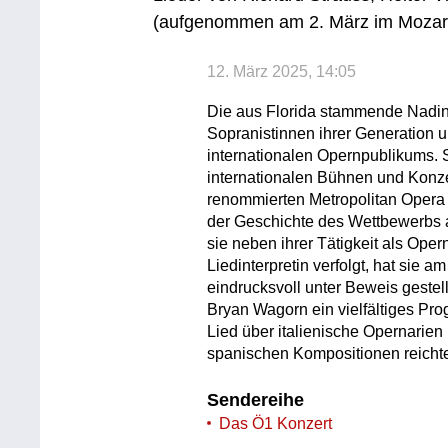
(aufgenommen am 2. März im Mozart
12. März 2025, 14:05
Die aus Florida stammende Nadine
Sopranistinnen ihrer Generation 
internationalen Opernpublikums. S
internationalen Bühnen und Konzer
renommierten Metropolitan Opera 
der Geschichte des Wettbewerbs a
sie neben ihrer Tätigkeit als Oper
Liedinterpretin verfolgt, hat sie 
eindrucksvoll unter Beweis geste
Bryan Wagorn ein vielfältiges Pr
Lied über italienische Opernarie
spanischen Kompositionen reicht
Sendereihe
Das Ö1 Konzert