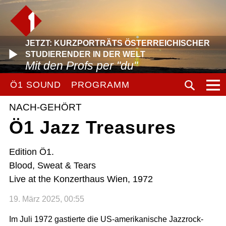
JETZT: KURZPORTRÄTS ÖSTERREICHISCHER
STUDIERENDER IN DER WELT
Mit den Profs per "du"
Ö1 SOUND
PROGRAMM
NACH-GEHÖRT
Ö1 Jazz Treasures
Edition Ö1.
Blood, Sweat & Tears
Live at the Konzerthaus Wien, 1972
19. März 2025, 00:55
Im Juli 1972 gastierte die US-amerikanische Jazzrock-