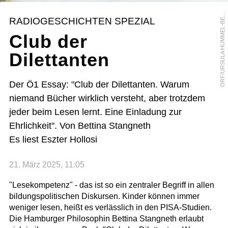
R
F
/
U
R
S
U
L
A
H
U
M
M
E
L
-
B
R
G
E
O
R
RADIOGESCHICHTEN SPEZIAL
E
Club der
Dilettanten
Der Ö1 Essay: "Club der Dilettanten. Warum
niemand Bücher wirklich versteht, aber trotzdem
jeder beim Lesen lernt. Eine Einladung zur
Ehrlichkeit". Von Bettina Stangneth
Es liest Eszter Hollosi
21. März 2025, 11:05
"Lesekompetenz" - das ist so ein zentraler Begriff in allen
bildungspolitischen Diskursen. Kinder können immer
weniger lesen, heißt es verlässlich in den PISA-Studien.
Die Hamburger Philosophin Bettina Stangneth erlaubt