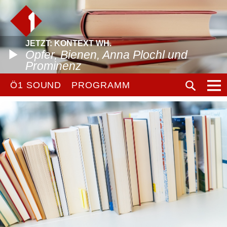
JETZT: KONTEXT WH.
Opfer, Bienen, Anna Plochl und
Prominenz
Ö1 SOUND
PROGRAMM