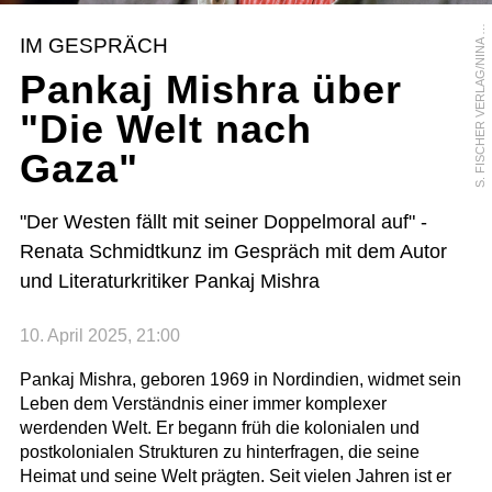
.
F
I
S
C
H
E
R
V
E
R
L
A
G
/
N
I
N
A
S
U
B
I
S
N
IM GESPRÄCH
Pankaj Mishra über
"Die Welt nach
Gaza"
"Der Westen fällt mit seiner Doppelmoral auf" -
Renata Schmidtkunz im Gespräch mit dem Autor
und Literaturkritiker Pankaj Mishra
10. April 2025, 21:00
Pankaj Mishra, geboren 1969 in Nordindien, widmet sein
Leben dem Verständnis einer immer komplexer
werdenden Welt. Er begann früh die kolonialen und
postkolonialen Strukturen zu hinterfragen, die seine
Heimat und seine Welt prägten. Seit vielen Jahren ist er