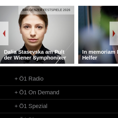
BREGENZER FESTSPIELE 2026
Dalia Stasevska am Pult
In memoriam 
der Wiener Symphoniker
Helfer
Ö1 Radio
Ö1 On Demand
Ö1 Spezial