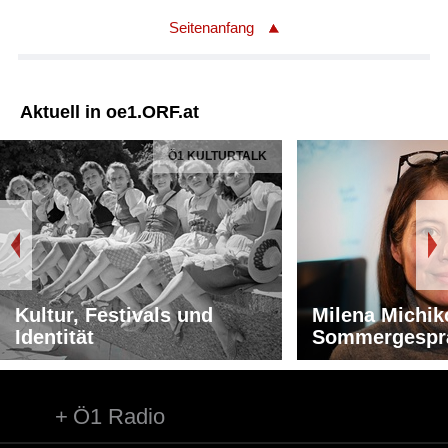
Seitenanfang
Aktuell in oe1.ORF.at
Ö1 KULTURTALK
Kultur, Festivals und
Milena Michik
Identität
Sommergespr
Ö1 Radio