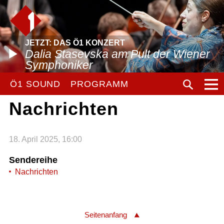
JETZT: DAS Ö1 KONZERT
Dalia Stasevska am Pult der Wiener
Symphoniker
Ö1 SOUND
PROGRAMM
Nachrichten
18. April 2025, 16:00
Sendereihe
Nachrichten
Seitenanfang