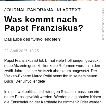
I
C
T
U
R
E
D
E
S
K
.
C
O
M
/
A
F
P
/
U
S
T
A
T
P
I
O
JOURNAL-PANORAMA - KLARTEXT
L
Was kommt nach
Papst Franziskus?
Das Erbe des "Unvollendeten"
22. April 2025, 18:25
Papst Franziskus ist tot. Er hat viele Hoffnungen geweckt,
neue Akzente gesetzt - konkrete Reformen wurden in den
zwölf Jahren seiner Amtszeit aber kaum umgesetzt. Der
Vatikan-Experte Marco Politi nennt ihn in seinem neuen
Buch "Der Unvollendete".
In einer weltpolitisch schwierigen Situation muss nun ein
neuer Papst gewählt werden. Werden die globalen Krisen
die Entscheidung der Kardinäle bestimmen? Oder werden