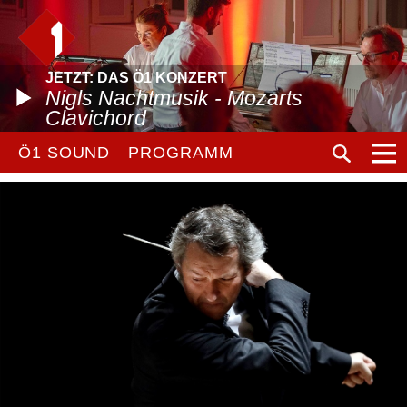
JETZT: DAS Ö1 KONZERT
Nigls Nachtmusik - Mozarts
Clavichord
Ö1 SOUND
PROGRAMM