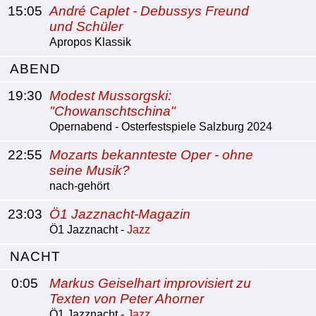
15:05
André Caplet - Debussys Freund
und Schüler
Apropos Klassik
ABEND
19:30
Modest Mussorgski:
"Chowanschtschina"
Opernabend - Osterfestspiele Salzburg 2024
22:55
Mozarts bekannteste Oper - ohne
seine Musik?
nach-gehört
23:03
Ö1 Jazznacht-Magazin
Ö1 Jazznacht -
Jazz
NACHT
0:05
Markus Geiselhart improvisiert zu
Texten von Peter Ahorner
Ö1 Jazznacht -
Jazz