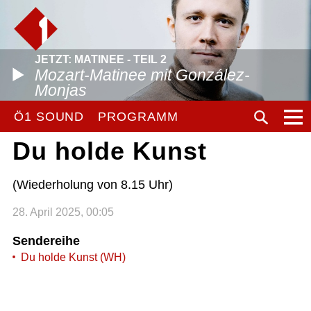
JETZT: MATINEE - TEIL 2
Mozart-Matinee mit González-
Monjas
Ö1 SOUND
PROGRAMM
Du holde Kunst
(Wiederholung von 8.15 Uhr)
28. April 2025, 00:05
Sendereihe
Du holde Kunst (WH)