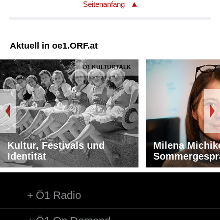
Seitenanfang
Aktuell in oe1.ORF.at
Ö1 KULTURTALK
Kultur, Festivals und
Milena Michik
Identität
Sommergespr
Ö1 Radio