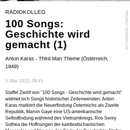
I
C
T
U
R
E
D
E
S
K
.
C
O
M
/
Ö
N
B
B
L
D
A
R
C
H
I
V
/
H
A
R
R
Y
W
E
B
E
P
I
R
RADIOKOLLEG
-
100 Songs:
Geschichte wird
gemacht (1)
Anton Karas - Third Man Theme (Österreich,
1949)
5. Mai 2025, 09:45
Staffel Zwölf von "100 Songs - Geschichte wird gemacht"
widmet sich Songs historischer Zeitenwenden. Anton
Karas markiert die Neuerfindung Österreichs als Zweite
Republik, Marvin Gaye eine US-amerikanische
Selbstfindung während des Vietnamkriegs, Ros Serey
Sothea die Hoffnungen der kambodschanischen