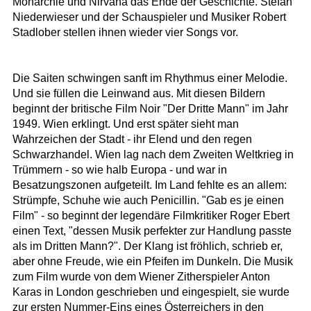
Monarchie und Nirvana das Ende der Geschichte. Stefan
Niederwieser und der Schauspieler und Musiker Robert
Stadlober stellen ihnen wieder vier Songs vor.
Die Saiten schwingen sanft im Rhythmus einer Melodie.
Und sie füllen die Leinwand aus. Mit diesen Bildern
beginnt der britische Film Noir "Der Dritte Mann" im Jahr
1949. Wien erklingt. Und erst später sieht man
Wahrzeichen der Stadt - ihr Elend und den regen
Schwarzhandel. Wien lag nach dem Zweiten Weltkrieg in
Trümmern - so wie halb Europa - und war in
Besatzungszonen aufgeteilt. Im Land fehlte es an allem:
Strümpfe, Schuhe wie auch Penicillin. "Gab es je einen
Film" - so beginnt der legendäre Filmkritiker Roger Ebert
einen Text, "dessen Musik perfekter zur Handlung passte
als im Dritten Mann?". Der Klang ist fröhlich, schrieb er,
aber ohne Freude, wie ein Pfeifen im Dunkeln. Die Musik
zum Film wurde von dem Wiener Zitherspieler Anton
Karas in London geschrieben und eingespielt, sie wurde
zur ersten Nummer-Eins eines Österreichers in den