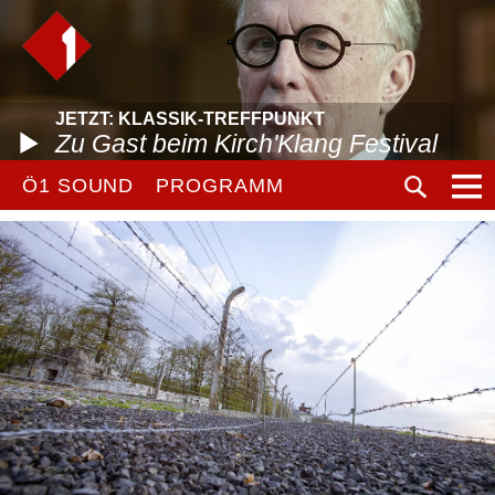
JETZT: KLASSIK-TREFFPUNKT
Zu Gast beim Kirch'Klang Festival
Ö1 SOUND
PROGRAMM