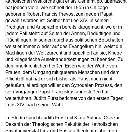
katholischen Weltkirche galt er als Geheimtipp, überrascht
hat jedoch viele, wie schnell der 1955 in Chicago
geborene Robert Francis Prevost zum neuen Papst
gewählt worden ist. Seither hat Leo XIV. in seinen
Predigten und Ansprachen bereits klargemacht, wo er in
jedem Fall steht: auf Seiten der Armen, Bedürftigen und
Flüchtlingen. In seinen durchaus politischen Botschaften
weist er immer wieder auf das Evangelium hin, weist die
Mächtigen der Welt zurecht und appelliert an sie, Kriege
und kriegerische Auseinandersetzungen zu beenden. Zu
den innerkirchlichen heißen Eisen wie der Weihe von
Frauen, dem Umgang mit queeren Menschen und dem
Pflichtzölibat hat er sich bisher als Papst noch nicht
geäußert, allerdings will er den Synodalen Prozess, den
sein Vorgänger Papst Franziskus angestoßen hat,
weiterführen. Judith Fürst berichtet von den ersten Tagen
Leos XIV. nach seiner Wahl.
Im Studio spricht Judith Fürst mit Klara Antonia Csiszár,
Dekanin der Theologischen Fakultät der Katholischen
Privatuniversität Linz und Pastoraltheologin, über den