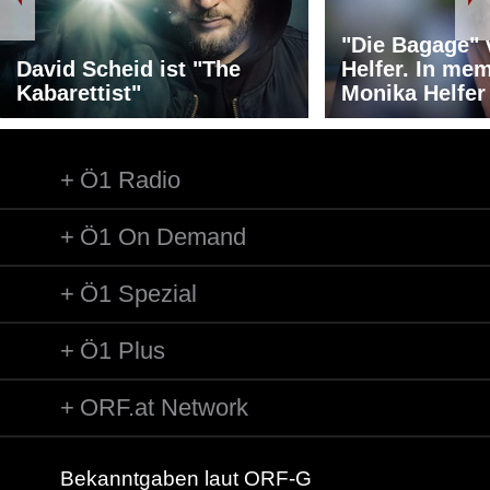
"Die Bagage"
David Scheid ist "The
Helfer. In me
Kabarettist"
Monika Helfer
Ö1 Radio
Ö1 On Demand
Ö1 Spezial
Ö1 Plus
ORF.at Network
Bekanntgaben laut ORF-G