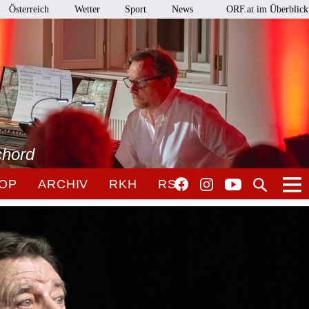
Österreich
Wetter
Sport
News
ORF.at im Überblick
chord
OP
ARCHIV
RKH
RSO