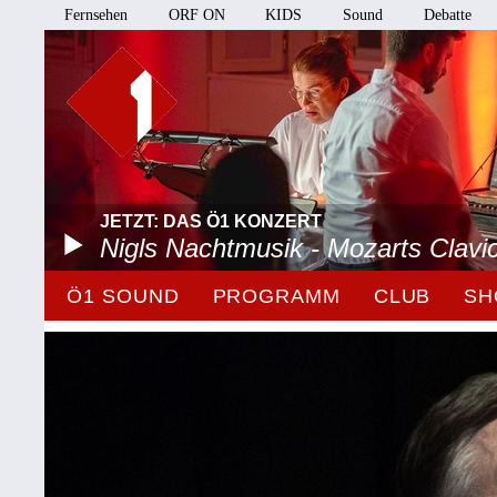
Fernsehen
ORF ON
KIDS
Sound
Debatte
JETZT: DAS Ö1 KONZERT
Nigls Nachtmusik - Mozarts Clavi
Ö1 SOUND
PROGRAMM
CLUB
SH