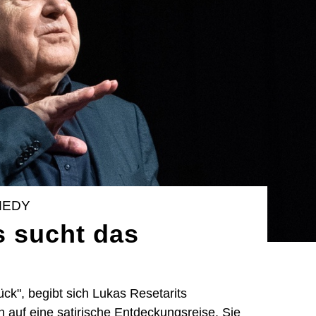
MEDY
s sucht das
k", begibt sich Lukas Resetarits
 auf eine satirische Entdeckungsreise. Sie