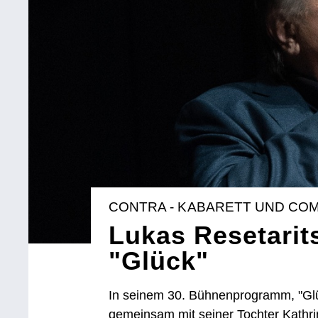
CONTRA - KABARETT UND CO
Lukas Resetarit
"Glück"
In seinem 30. Bühnenprogramm, "Glüc
gemeinsam mit seiner Tochter Kathrin