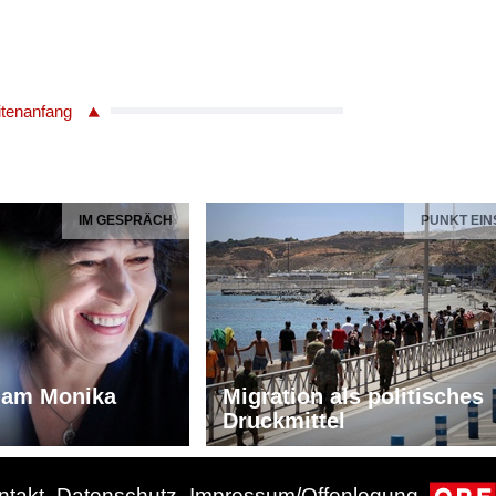
itenanfang
IM GESPRÄCH
PUNKT EIN
iam Monika
Migration als politisches
Druckmittel
ntakt
Datenschutz
Impressum/Offenlegung