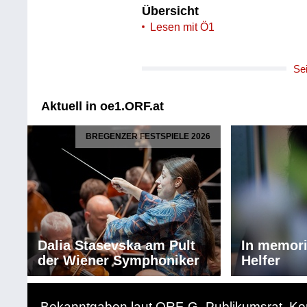
Übersicht
Lesen mit Ö1
Se
Aktuell in oe1.ORF.at
BREGENZER FESTSPIELE 2026
Dalia Stasevska am Pult
In memor
der Wiener Symphoniker
Helfer
Bekanntgaben laut ORF-G
Publikumsrat
Ko