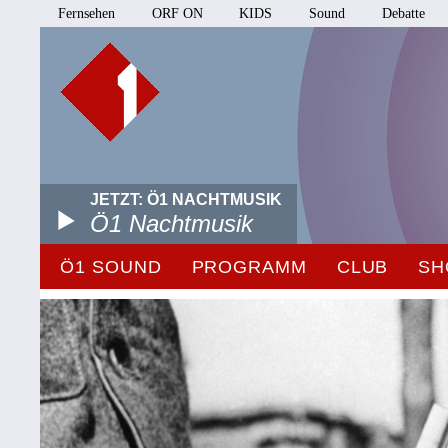
Fernsehen
ORF ON
KIDS
Sound
Debatte
JETZT: Ö1 NACHTMUSIK
Ö1 Nachtmusik
Ö1 SOUND
PROGRAMM
CLUB
SH