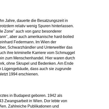
hn Jahre, dauerte die Besatzungszeit in
e trotzdem relativ wenig Spuren hinterlassen.
ale Zone" auch von ganz besonderer
Mann", aber auch amerikanische hard-boiled
 Reinhard Federmann. Im Wien der
eber, Schwarzhändler und Unterweltler das
auch ihre kriminelle Karriere vom Schmuggel
 hin zum Menschenhandel. Hier waren durch
erk, ohne Skrupel und Bedenken. Am Ende
hrem Lügengebäude, dass auch sie zugrunde
uletzt 1994 erschienen.
rztes in Budapest geboren. 1942 als
43 Zwangsarbeit in Wien. Dor lebte von
ien. Zahlreiche Publikationen und