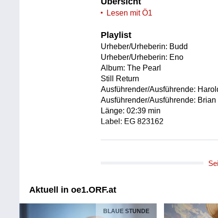
Übersicht
Lesen mit Ö1
Playlist
Urheber/Urheberin: Budd
Urheber/Urheberin: Eno
Album: The Pearl
Still Return
Ausführender/Ausführende: Haro
Ausführender/Ausführende: Brian
Länge: 02:39 min
Label: EG 823162
Urheber/Urheberin: Budd
Urheber/Urheberin: Eno
Se
Album: The Pearl
An Echo of Night
Ausführender/Ausführende: Haro
Aktuell in oe1.ORF.at
Ausführender/Ausführende: Brian
Länge: 06:48 min
BLAUE STUNDE
Label: EG 823162