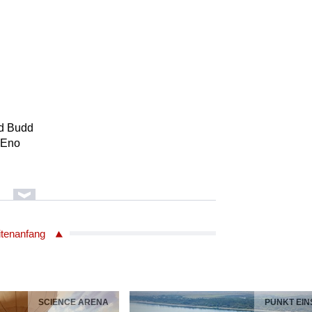
ld Budd
 Eno
itenanfang
ld Budd
 Eno
SCIENCE ARENA
PUNKT EIN