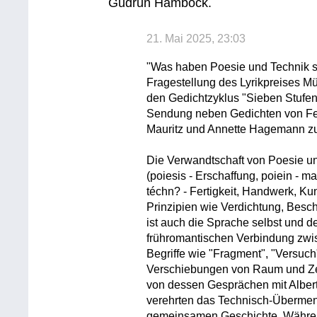
Gudrun Hamböck.
21. Mai 2025, 23:03
"Was haben Poesie und Technik si
Fragestellung des Lyrikpreises Mü
den Gedichtzyklus "Sieben Stufen 
Sendung neben Gedichten von Fed
Mauritz und Annette Hagemann zu
Die Verwandtschaft von Poesie und
(poiesis - Erschaffung, poiein - m
téchn? - Fertigkeit, Handwerk, Ku
Prinzipien wie Verdichtung, Besc
ist auch die Sprache selbst und d
frühromantischen Verbindung zwi
Begriffe wie "Fragment", "Versuch"
Verschiebungen von Raum und Zeit
von dessen Gesprächen mit Albert E
verehrten das Technisch-Übermensc
gemeinsamen Geschichte. Währen