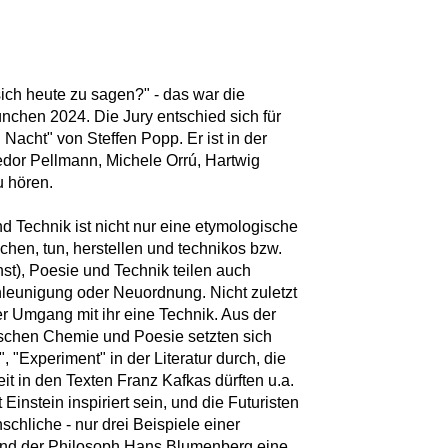
ch heute zu sagen?" - das war die
nchen 2024. Die Jury entschied sich für
Nacht" von Steffen Popp. Er ist in der
or Pellmann, Michele Orrú, Hartwig
 hören.
 Technik ist nicht nur eine etymologische
achen, tun, herstellen und technikos bzw.
nst), Poesie und Technik teilen auch
hleunigung oder Neuordnung. Nicht zuletzt
er Umgang mit ihr eine Technik. Aus der
schen Chemie und Poesie setzten sich
, "Experiment" in der Literatur durch, die
 in den Texten Franz Kafkas dürften u.a.
instein inspiriert sein, und die Futuristen
hliche - nur drei Beispiele einer
d der Philosoph Hans Blumenberg eine