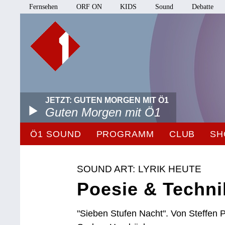
Fernsehen
ORF ON
KIDS
Sound
Debatte
JETZT: GUTEN MORGEN MIT Ö1
Guten Morgen mit Ö1
Ö1 SOUND
PROGRAMM
CLUB
SH
SOUND ART: LYRIK HEUTE
Poesie & Techni
"Sieben Stufen Nacht". Von Steffen P