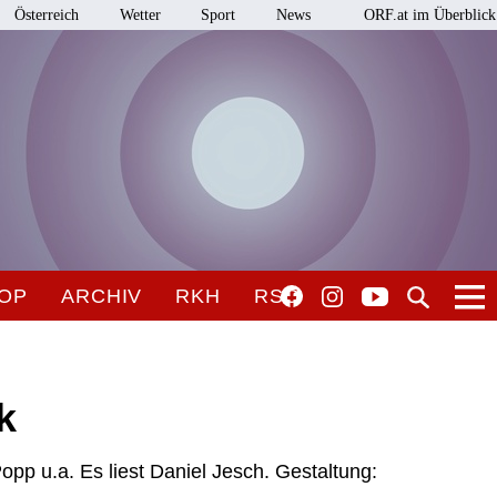
Österreich
Wetter
Sport
News
ORF.at im Überblick
OP
ARCHIV
RKH
RSO
k
opp u.a. Es liest Daniel Jesch. Gestaltung: