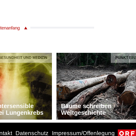
itenanfang
 GESUNDHEIT UND MEDIZIN
PUNKT EIN
tersensible
Bäume schreiben
ei Lungenkrebs
Weltgeschichte
ntakt
Datenschutz
Impressum/Offenlegung