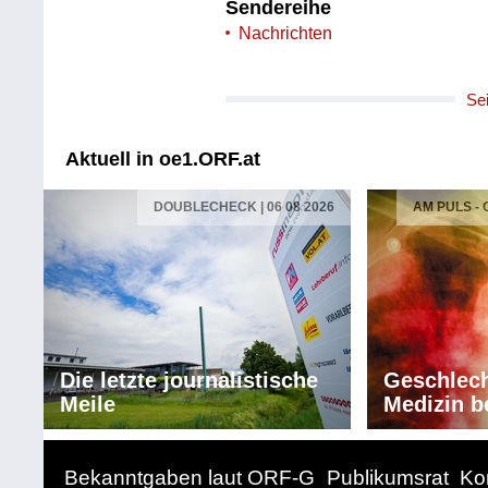
Sendereihe
Nachrichten
Se
Aktuell in oe1.ORF.at
DOUBLECHECK | 06 08 2026
AM PULS -
Die letzte journalistische
Geschlech
Meile
Medizin b
Bekanntgaben laut ORF-G
Publikumsrat
Ko