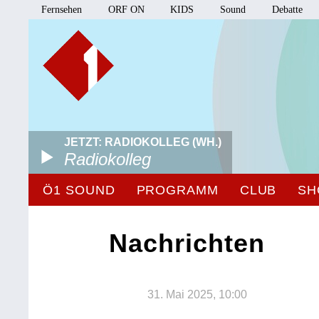
Fernsehen
ORF ON
KIDS
Sound
Debatte
JETZT: RADIOKOLLEG (WH.)
Radiokolleg
Ö1 SOUND
PROGRAMM
CLUB
SH
Nachrichten
31. Mai 2025, 10:00