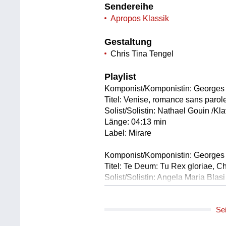
Sendereihe
Apropos Klassik
Gestaltung
Chris Tina Tengel
Playlist
Komponist/Komponistin: Georges 
Titel: Venise, romance sans parol
Solist/Solistin: Nathael Gouin /Kla
Länge: 04:13 min
Label: Mirare
Komponist/Komponistin: Georges 
Titel: Te Deum: Tu Rex gloriae, Ch
Solist/Solistin: Angela Maria Blas
Solist/Solistin: Christian Elsner /T
Chor: Münchner Motettenchor
Se
Orchester: Münchner Symphonike
Leitung: Hans Rudolf Zöbeley