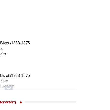
Bizet /1838-1875
es
vier
Bizet /1838-1875
riste
i /Sopran
enor
itenanfang
r