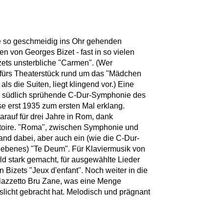
die so geschmeidig ins Ohr gehenden
en von Georges Bizet - fast in so vielen
zets unsterbliche "Carmen". (Wer
t fürs Theaterstück rund um das "Mädchen
ls die Suiten, liegt klingend vor.) Eine
 so südlich sprühende C-Dur-Symphonie des
se erst 1935 zum ersten Mal erklang.
darauf für drei Jahre in Rom, dank
toire. "Roma", zwischen Symphonie und
and dabei, aber auch ein (wie die C-Dur-
ebenes) "Te Deum". Für Klaviermusik von
ld stark gemacht, für ausgewählte Lieder
n Bizets "Jeux d'enfant". Noch weiter in die
alazzetto Bru Zane, was eine Menge
slicht gebracht hat. Melodisch und prägnant