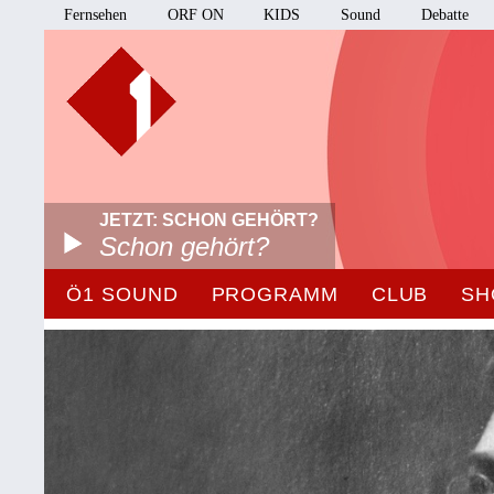
Fernsehen
ORF ON
KIDS
Sound
Debatte
JETZT: SCHON GEHÖRT?
Schon gehört?
Ö1 SOUND
PROGRAMM
CLUB
SH