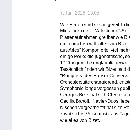
7. Juni 2025, 15:05
Wie Perlen sind sie aufgereiht: 
Miniaturen der "L'Arlesienne"-Suit
Plattenaufnahmen greifbar wie Bi
nachforschen will: alles von Bize
aus Arles" Komponierte, viel mehr a
einige Perle: die jugendfrische,
17Jährigen, die unglaublicherwei
Tatsächlich finden wir Bizet bald 
"Rompreis" des Pariser Conserva
Orchestersuite changierend, entst
Symphonie lange vergessen gebli
Georges Bizet hat sich Glenn Gou
Cecilia Bartoli. Klavier-Duos liebe
Nischen vorgearbeitet hat sich P
zusätzlicher Vokalmusik ans Tage
wie alles von Bizet.