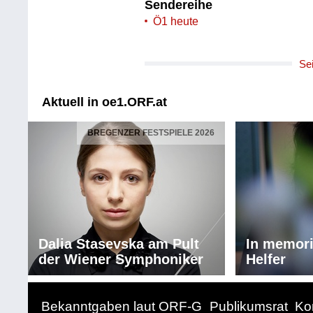
Sendereihe
Ö1 heute
Se
Aktuell in oe1.ORF.at
BREGENZER FESTSPIELE 2026
Dalia Stasevska am Pult
In memor
der Wiener Symphoniker
Helfer
Bekanntgaben laut ORF-G
Publikumsrat
Ko