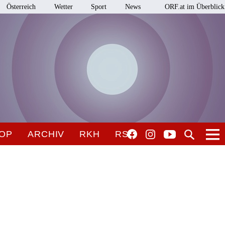
Österreich
Wetter
Sport
News
ORF.at im Überblick
OP
ARCHIV
RKH
RSO