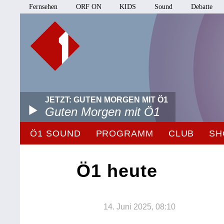
Fernsehen
ORF ON
KIDS
Sound
Debatte
JETZT: GUTEN MORGEN MIT Ö1
Guten Morgen mit Ö1
Ö1 SOUND
PROGRAMM
CLUB
SH
Ö1 heute
14. Juni 2025, 08:10