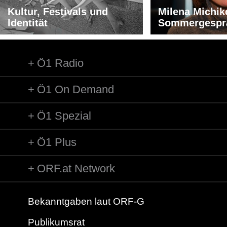
Kultur, Festivals und
Milena Michik
Identität
Sommergespr
Ö1 Radio
Ö1 On Demand
Ö1 Spezial
Ö1 Plus
ORF.at Network
Bekanntgaben laut ORF-G
Publikumsrat