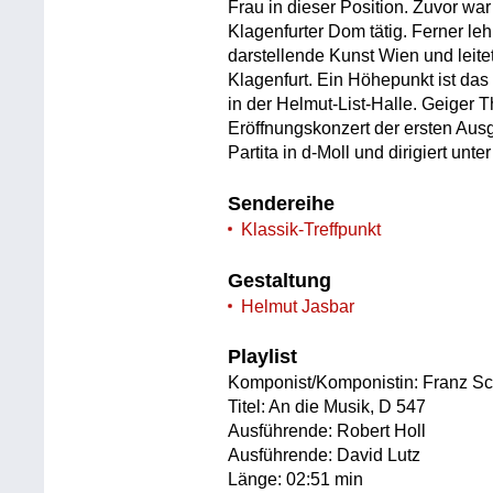
Frau in dieser Position. Zuvor wa
Klagenfurter Dom tätig. Ferner leh
darstellende Kunst Wien und leite
Klagenfurt. Ein Höhepunkt ist das
in der Helmut-List-Halle. Geiger 
Eröffnungskonzert der ersten Ausga
Partita in d-Moll und dirigiert unt
Sendereihe
Klassik-Treffpunkt
Gestaltung
Helmut Jasbar
Playlist
Komponist/Komponistin: Franz Sc
Titel: An die Musik, D 547
Ausführende: Robert Holl
Ausführende: David Lutz
Länge: 02:51 min