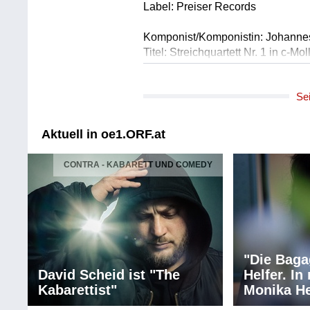
Label: Preiser Records
Komponist/Komponistin: Johann
Titel: Streichquartett Nr. 1 in c-Moll
Album: Brahms: String Quartets
Ausführende: Zehetmair Quartett
Se
Länge: 05:32 min
Label: ECM Records
Aktuell in oe1.ORF.at
Komponist/Komponistin: Gabriel 
Titel: Requiem, Op. 48: In Parad
CONTRA - KABARETT UND COMEDY
Ausführende: Grazer Domchor
Ausführende: Grazer Domkantore
Ausführende: Jugendkantorei a
Ausführende: Grazer Domorchest
Ausführende: Christian Iwan
Leitung: Melissa Dermastia
"Die Baga
Länge: 03:03 min
David Scheid ist "The
Helfer. I
Label: Manus
Kabarettist"
Monika He