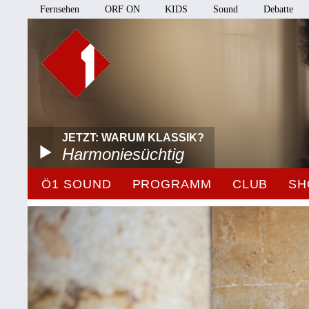
Fernsehen
ORF ON
KIDS
Sound
Debatte
JETZT: WARUM KLASSIK?
Harmoniesüchtig
Ö1 SOUND
PROGRAMM
CLUB
SH