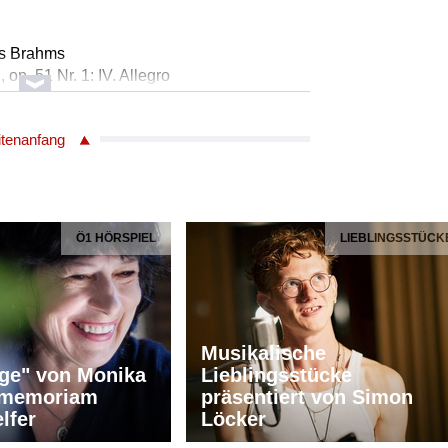
es Brahms
, op. 51 Nr. 1: IV. Allegro
itenanfang
Fauré
isum, Liveaufnahme vom 10.11.2024
Ö1 HÖRSPIEL
LIEBLINGSSTÜCK
i
m Dom
er
Musikalische
ge" von Monika
Lieblingsstücke
n memoriam
präsentiert von Simon
lfer
Löcker