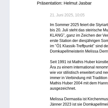
Präsentation: Helmut Jasbar
21. Juni 2025, 10:05
Im Sommer 2025 feiert die Styriar
bis 20. Juli steht das steirische
KLANG", ganz im Zeichen der Verb
erste Station der diesjährigen So
im "Ö1 Klassik-Treffpunkt" sind d
Domkapellmeisterin Melissa Derm
Seit 1991 ist Mathis Huber künstleri
Ära zu einem international renom
wie vor stilistisch erweitert und 
immer in Verbindung mit Tradition
Mathis Huber 2004 mit dem Hanns
ausgezeichnet.
Melissa Dermastia ist Kirchenmusik
Jänner 2023 ist sie Domkapellmei