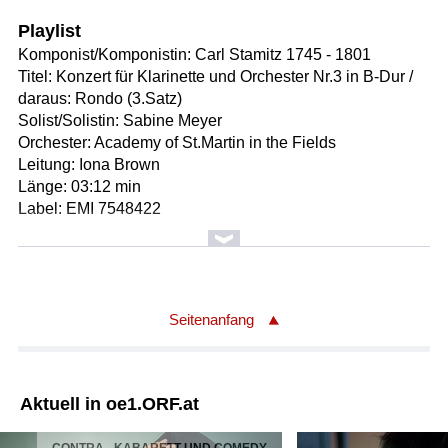
Playlist
Komponist/Komponistin: Carl Stamitz 1745 - 1801
Titel: Konzert für Klarinette und Orchester Nr.3 in B-Dur /
daraus: Rondo (3.Satz)
Solist/Solistin: Sabine Meyer
Orchester: Academy of St.Martin in the Fields
Leitung: Iona Brown
Länge: 03:12 min
Label: EMI 7548422
Komponist/Komponistin: Franz Ignaz Danzi
Titel: Ouvertüre P 228 / daraus der 3.Satz
Orchester: Münchener Kammerorchester
Leitung: Howard Griffiths
Seitenanfang
Länge: 02:20 min
Label: Sony Music 88985361082
Aktuell in oe1.ORF.at
Komponist/Komponistin: Grigoras Dinicu
Bearbeiter/Bearbeiterin: Vivi Vassileva