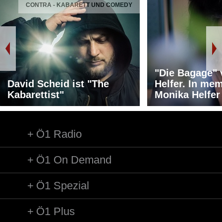
CONTRA - KABARETT UND COMEDY
"Die Bagage"
David Scheid ist "The
Helfer. In me
Kabarettist"
Monika Helfer
Ö1 Radio
Ö1 On Demand
Ö1 Spezial
Ö1 Plus