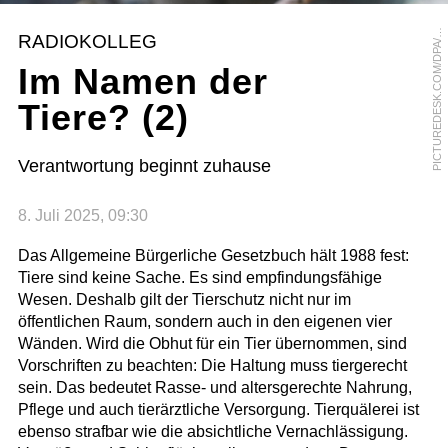
I
C
T
U
R
E
D
E
S
K
.
C
O
M
/
D
P
A
A
R
C
U
S
B
R
A
N
D
P
M
T
RADIOKOLLEG
/
Im Namen der
Tiere? (2)
Verantwortung beginnt zuhause
8. Juli 2025, 09:30
Das Allgemeine Bürgerliche Gesetzbuch hält 1988 fest:
Tiere sind keine Sache. Es sind empfindungsfähige
Wesen. Deshalb gilt der Tierschutz nicht nur im
öffentlichen Raum, sondern auch in den eigenen vier
Wänden. Wird die Obhut für ein Tier übernommen, sind
Vorschriften zu beachten: Die Haltung muss tiergerecht
sein. Das bedeutet Rasse- und altersgerechte Nahrung,
Pflege und auch tierärztliche Versorgung. Tierquälerei ist
ebenso strafbar wie die absichtliche Vernachlässigung.