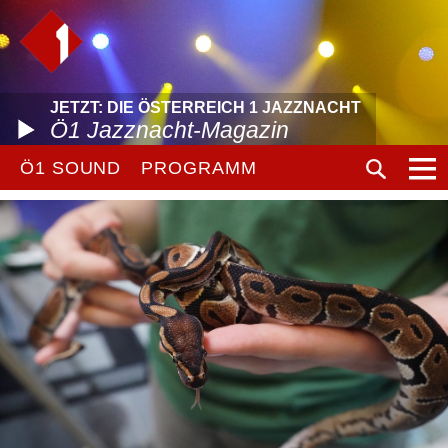
JETZT: DIE ÖSTERREICH 1 JAZZNACHT
Ö1 Jazznacht-Magazin
Ö1 SOUND
PROGRAMM