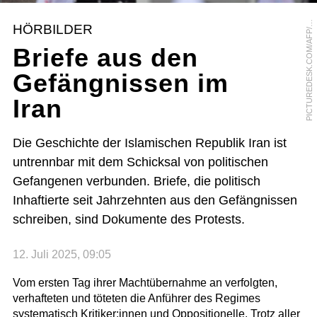
I
C
T
U
R
E
D
E
S
K
.
C
O
M
/
A
F
P
E
R
I
C
F
E
F
E
R
B
E
R
P
G
HÖRBILDER
/
Briefe aus den
Gefängnissen im
Iran
Die Geschichte der Islamischen Republik Iran ist
untrennbar mit dem Schicksal von politischen
Gefangenen verbunden. Briefe, die politisch
Inhaftierte seit Jahrzehnten aus den Gefängnissen
schreiben, sind Dokumente des Protests.
12. Juli 2025, 09:05
Vom ersten Tag ihrer Machtübernahme an verfolgten,
verhafteten und töteten die Anführer des Regimes
systematisch Kritiker:innen und Oppositionelle. Trotz aller