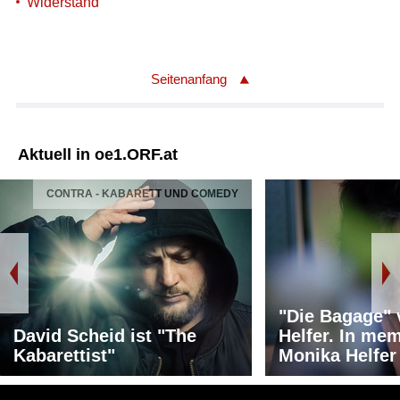
Widerstand
Seitenanfang
Aktuell in oe1.ORF.at
CONTRA - KABARETT UND COMEDY
"Die Bagage"
David Scheid ist "The
Helfer. In me
Kabarettist"
Monika Helfer