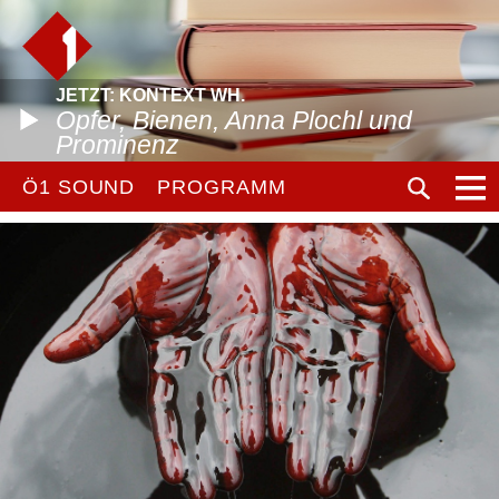
JETZT: KONTEXT WH.
Opfer, Bienen, Anna Plochl und
Prominenz
Ö1 SOUND
PROGRAMM