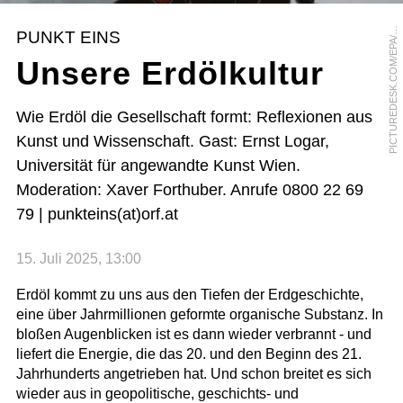
I
C
T
U
R
E
D
E
S
K
.
C
O
M
/
E
P
A
E
O
R
G
E
E
S
I
R
P
G
I
PUNKT EINS
/
Unsere Erdölkultur
Wie Erdöl die Gesellschaft formt: Reflexionen aus
Kunst und Wissenschaft. Gast: Ernst Logar,
Universität für angewandte Kunst Wien.
Moderation: Xaver Forthuber. Anrufe 0800 22 69
79 | punkteins(at)orf.at
15. Juli 2025, 13:00
Erdöl kommt zu uns aus den Tiefen der Erdgeschichte,
eine über Jahrmillionen geformte organische Substanz. In
bloßen Augenblicken ist es dann wieder verbrannt - und
liefert die Energie, die das 20. und den Beginn des 21.
Jahrhunderts angetrieben hat. Und schon breitet es sich
wieder aus in geopolitische, geschichts- und