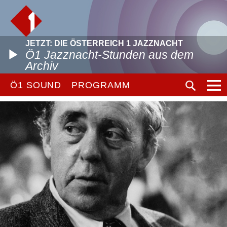
JETZT: DIE ÖSTERREICH 1 JAZZNACHT
Ö1 Jazznacht-Stunden aus dem
Archiv
Ö1 SOUND
PROGRAMM