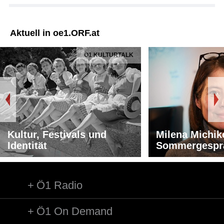
Aktuell in oe1.ORF.at
Ö1 KULTURTALK
Kultur, Festivals und
Milena Michik
Identität
Sommergespr
Ö1 Radio
Ö1 On Demand