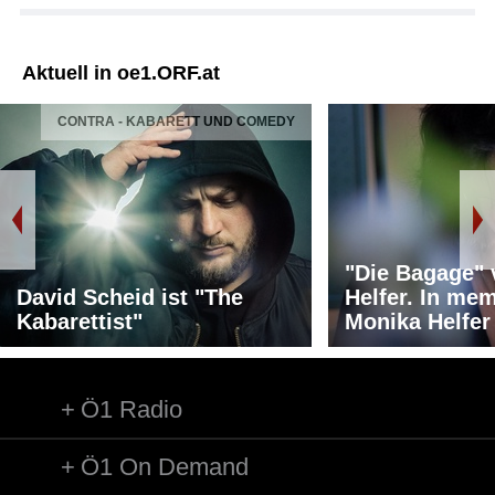
Aktuell in oe1.ORF.at
CONTRA - KABARETT UND COMEDY
"Die Bagage"
David Scheid ist "The
Helfer. In me
Kabarettist"
Monika Helfer
Ö1 Radio
Ö1 On Demand