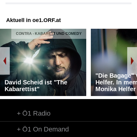
Aktuell in oe1.ORF.at
CONTRA - KABARETT UND COMEDY
"Die Bagage"
David Scheid ist "The
Helfer. In me
Kabarettist"
Monika Helfer
Ö1 Radio
Ö1 On Demand