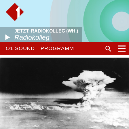
JETZT: RADIOKOLLEG (WH.)
Radiokolleg
Ö1 SOUND
PROGRAMM