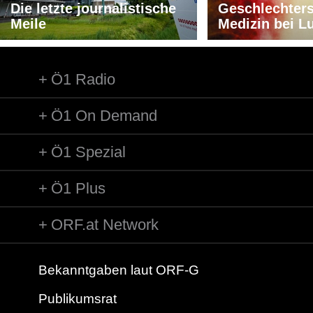
Die letzte journalistische
Geschlechters
Meile
Medizin bei L
Ö1 Radio
Ö1 On Demand
Ö1 Spezial
Ö1 Plus
ORF.at Network
Bekanntgaben laut ORF-G
Publikumsrat