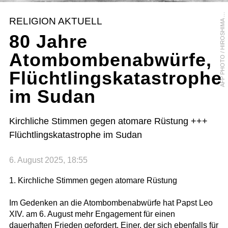
F
P
P
H
O
T
O
/
H
I
R
O
S
H
I
M
A
P
E
A
C
E
M
E
M
O
R
I
A
L
M
U
S
E
U
A
M
RELIGION AKTUELL
80 Jahre
Atombombenabwürfe,
Flüchtlingskatastrophe
im Sudan
Kirchliche Stimmen gegen atomare Rüstung +++
Flüchtlingskatastrophe im Sudan
6. August 2025, 18:55
1. Kirchliche Stimmen gegen atomare Rüstung
Im Gedenken an die Atombombenabwürfe hat Papst Leo
XIV. am 6. August mehr Engagement für einen
dauerhaften Frieden gefordert. Einer, der sich ebenfalls für