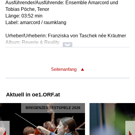
Ausführender/Ausführende: Ensemble Amarcord und
Tobias Pöche, Tenor
Länge: 03:52 min
Label: amarcord / raumklang
Urheber/Urheberin: Franziska von Taschek née Kräutner
Album: Reverie & Reality
Titel: Barcarole
Ausführender/Ausführende: Katharina Ruckgaber, Sopran
Helmut Deutsch, Klavier
Länge: 01:59 min
Seitenanfang
Label: Darbinghaus und Grimm
Urheber/Urheberin: Franziska von Taschek née Kräutner
Aktuell in oe1.ORF.at
Album: Reverie & Reality
Titel: Traum
BREGENZER FESTSPIELE 2026
Ausführender/Ausführende: Kathrina Ruckgaber, Sopran
Helmut Detusch, Klavier
Länge: 01:58 min
Label: Darbinghaus und Grimm