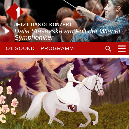
JETZT: DAS Ö1 KONZERT
Dalia Stasevska am Pult der Wiener
Symphoniker
Ö1 SOUND
PROGRAMM