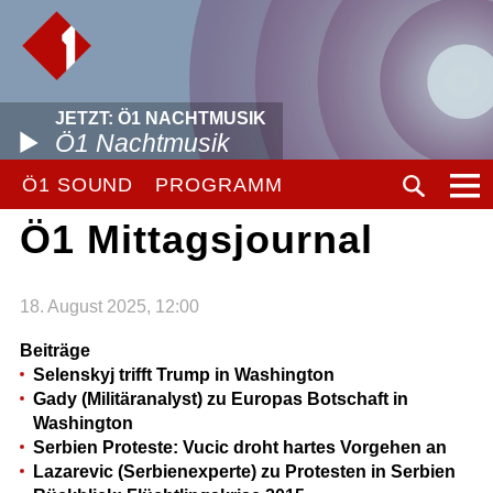
JETZT: Ö1 NACHTMUSIK
Ö1 Nachtmusik
Ö1 SOUND
PROGRAMM
Ö1 Mittagsjournal
18. August 2025, 12:00
Beiträge
Selenskyj trifft Trump in Washington
Gady (Militäranalyst) zu Europas Botschaft in
Washington
Serbien Proteste: Vucic droht hartes Vorgehen an
Lazarevic (Serbienexperte) zu Protesten in Serbien