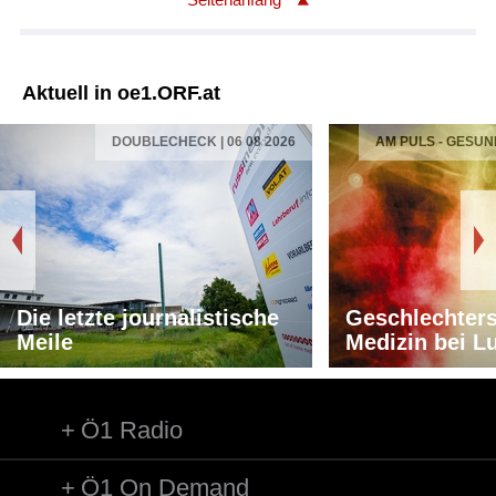
Aktuell in oe1.ORF.at
DOUBLECHECK | 06 08 2026
AM PULS - GESUN
Die letzte journalistische
Geschlechters
Meile
Medizin bei L
Ö1 Radio
Ö1 On Demand