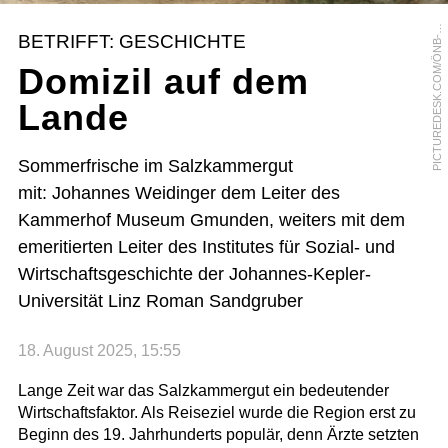
I
C
T
U
R
E
D
E
S
K
.
C
O
M
/
Ö
N
B
B
L
D
A
R
C
H
I
V
/
W
I
L
H
E
L
M
G
A
U
S
P
I
E
BETRIFFT: GESCHICHTE
-
Domizil auf dem
Lande
Sommerfrische im Salzkammergut
mit: Johannes Weidinger dem Leiter des
Kammerhof Museum Gmunden, weiters mit dem
emeritierten Leiter des Institutes für Sozial- und
Wirtschaftsgeschichte der Johannes-Kepler-
Universität Linz Roman Sandgruber
18. August 2025, 15:55
Lange Zeit war das Salzkammergut ein bedeutender
Wirtschaftsfaktor. Als Reiseziel wurde die Region erst zu
Beginn des 19. Jahrhunderts populär, denn Ärzte setzten