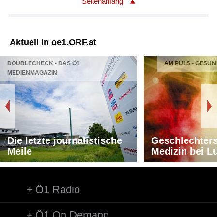
Seitenanfang
Aktuell in oe1.ORF.at
DOUBLECHECK - DAS Ö1
AM PULS - GESUN
MEDIENMAGAZIN
Die letzte journalistische
Geschlechters
Meile
Medizin bei L
Ö1 Radio
Ö1 On Demand