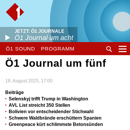
JETZT: Ö1 JOURNALE
Ö1 Journal um acht
Ö1 SOUND
PROGRAMM
Ö1 Journal um fünf
18. August 2025, 17:00
Beiträge
Selenskyj trifft Trump in Washington
AVL List streicht 350 Stellen
Bolivien vor entscheidender Stichwahl
Schwere Waldbrände erschüttern Spanien
Greenpeace kürt schlimmste Betonsünden