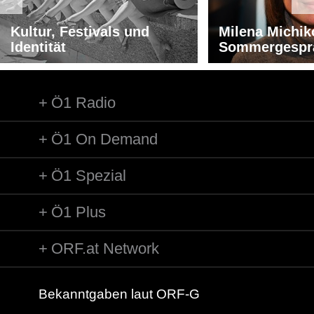
Kultur, Festivals und
Milena Michik
Identität
Sommergespr
Ö1 Radio
Ö1 On Demand
Ö1 Spezial
Ö1 Plus
ORF.at Network
Bekanntgaben laut ORF-G