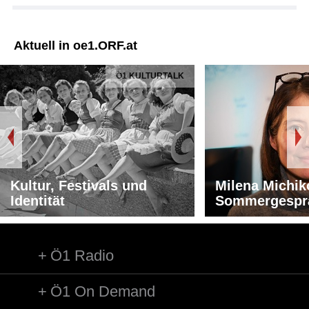
Aktuell in oe1.ORF.at
Ö1 KULTURTALK
Kultur, Festivals und
Milena Michik
Identität
Sommergespr
Ö1 Radio
Ö1 On Demand