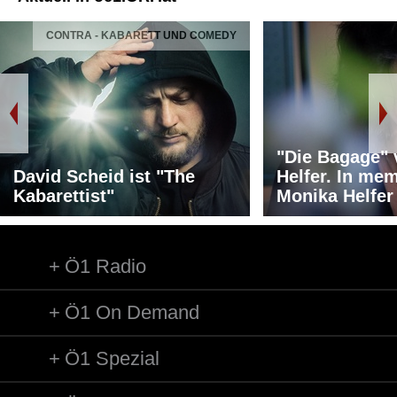
CONTRA - KABARETT UND COMEDY
"Die Bagage"
David Scheid ist "The
Helfer. In me
Kabarettist"
Monika Helfer
Ö1 Radio
Ö1 On Demand
Ö1 Spezial