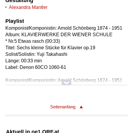
Gestaltung
Alexandra Mantler
Playlist
Komponist/Komponistin: Arnold Schönberg 1874 - 1951
Album: KLAVIERWERKE DER WIENER SCHULE
* Nr.5 Etwas rasch (00:33)
Titel: Sechs kleine Stücke für Klavier op.19
Solist/Solistin: Yuji Takahashi
Länge: 00:33 min
Label: Denon 60CO 1060-61
Komponist/Komponistin: Arnold Schönberg 1874 - 1951
Vorlage: Richard Dehmel 1863 - 1920
Titel: Verklärte Nacht op.4 - Tondichtung für Streichsextett
nach Richard Dehmel / Bearbeitung für Streichorchester
* 23. Adagio/Takt 370 (00:03:56)
Seitenanfang
Orchester: New York Philharmonic
Leitung: Pierre Boulez
Länge: 03:56 min
Aktuell in oe1.ORF.at
Label: Sony SMK 48464