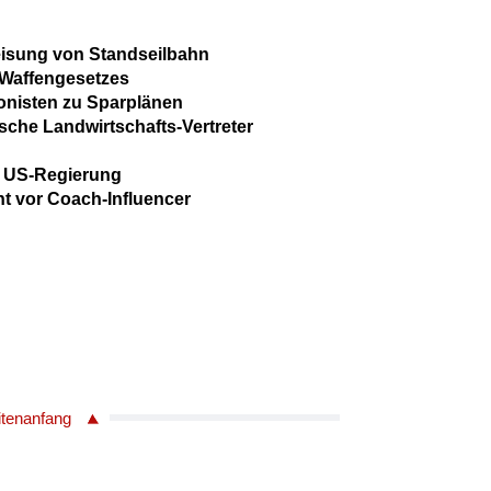
eisung von Standseilbahn
 Waffengesetzes
onisten zu Sparplänen
sche Landwirtschafts-Vertreter
ür US-Regierung
nt vor Coach-Influencer
itenanfang