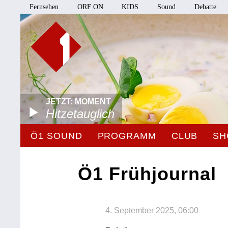
Fernsehen
ORF ON
KIDS
Sound
Debatte
JETZT: MOMENT
Hitzetauglich
Ö1 SOUND
PROGRAMM
CLUB
SH
Ö1 Frühjournal
4. September 2025, 06:00