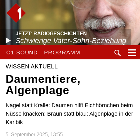
JETZT: RADIOGESCHICHTEN
Schwierige Vater-Sohn-Beziehung
Ö1 SOUND
PROGRAMM
WISSEN AKTUELL
Daumentiere,
Algenplage
Nagel statt Kralle: Daumen hilft Eichhörnchen beim
Nüsse knacken; Braun statt blau: Algenplage in der
Karibik
5. September 2025, 13:55