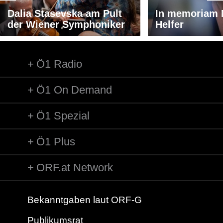
Dalia Stasevska am Pult
In memoriam 
der Wiener Symphoniker
Helfer
Ö1 Radio
Ö1 On Demand
Ö1 Spezial
Ö1 Plus
ORF.at Network
Bekanntgaben laut ORF-G
Publikumsrat