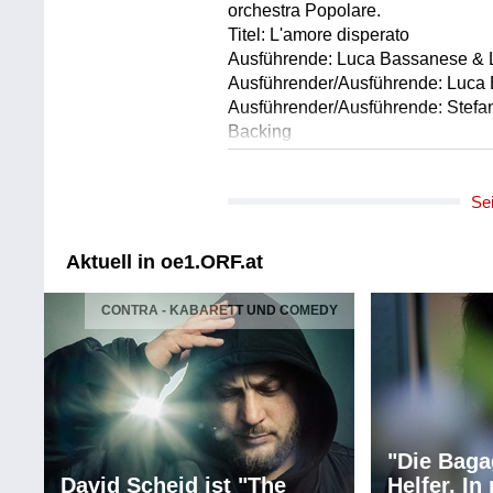
orchestra Popolare.
Titel: L'amore disperato
Ausführende: Luca Bassanese & L
Ausführender/Ausführende: Luca
Ausführender/Ausführende: Stefano
Backing
Ausführender/Ausführende: Elodi
Ausführender/Ausführende: Domen
Se
Ausführender/Ausführende: Paolo
Ausführender/Ausführende: Álas
Länge: 04:55 min
Aktuell in oe1.ORF.at
Label: manus
CONTRA - KABARETT UND COMEDY
Komponist/Komponistin: Luca Ba
Gesamttitel: 44. Internationales 
27.-29.6.2025, Hauptbühne am 29.
orchestra Popolare.
Titel: Quando piove tutti cercano r
Ausführende: Luca Bassanese & L
"Die Baga
Ausführender/Ausführende: Luca
David Scheid ist "The
Helfer. I