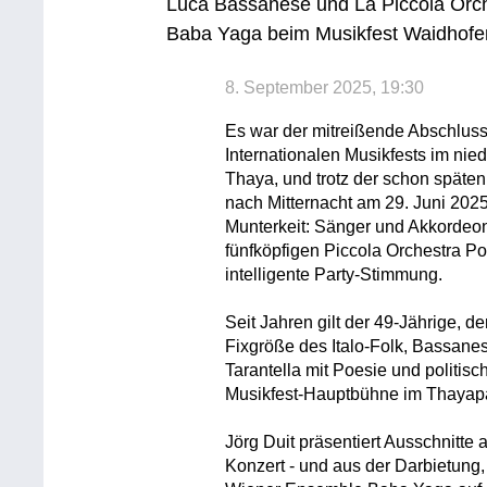
Luca Bassanese und La Piccola Orch
Baba Yaga beim Musikfest Waidhof
8. September 2025, 19:30
Es war der mitreißende Abschlus
Internationalen Musikfests im nie
Thaya, und trotz der schon späte
nach Mitternacht am 29. Juni 202
Munterkeit: Sänger und Akkordeo
fünfköpfigen Piccola Orchestra P
intelligente Party-Stimmung.
Seit Jahren gilt der 49-Jährige, der 
Fixgröße des Italo-Folk, Bassane
Tarantella mit Poesie und politis
Musikfest-Hauptbühne im Thayapa
Jörg Duit präsentiert Ausschnitte
Konzert - und aus der Darbietung