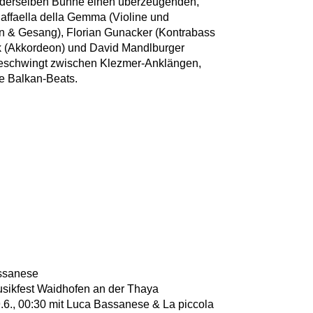
derselben Bühne einen überzeugenden,
Raffaella della Gemma (Violine und
n & Gesang), Florian Gunacker (Kontrabass
k (Akkordeon) und David Mandlburger
 beschwingt zwischen Klezmer-Anklängen,
ie Balkan-Beats.
ssanese
Musikfest Waidhofen an der Thaya
6., 00:30 mit Luca Bassanese & La piccola