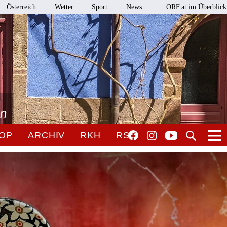
Österreich
Wetter
Sport
News
ORF.at im Überblick
en
OP
ARCHIV
RKH
RSO