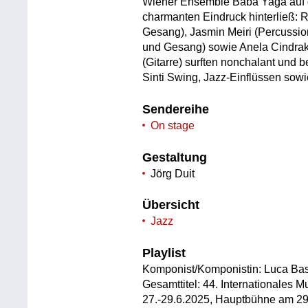
Wiener Ensemble Baba Yaga auf 
charmanten Eindruck hinterließ: 
Gesang), Jasmin Meiri (Percussio
und Gesang) sowie Anela Cindra
(Gitarre) surften nonchalant und
Sinti Swing, Jazz-Einflüssen sow
Sendereihe
On stage
Gestaltung
Jörg Duit
Übersicht
Jazz
Playlist
Komponist/Komponistin: Luca Ba
Gesamttitel: 44. Internationales 
27.-29.6.2025, Hauptbühne am 29.