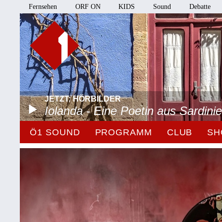
Fernsehen
ORF ON
KIDS
Sound
Debatte
JETZT: HÖRBILDER
Iolanda - Eine Poetin aus Sardini
Ö1 SOUND
PROGRAMM
CLUB
SH