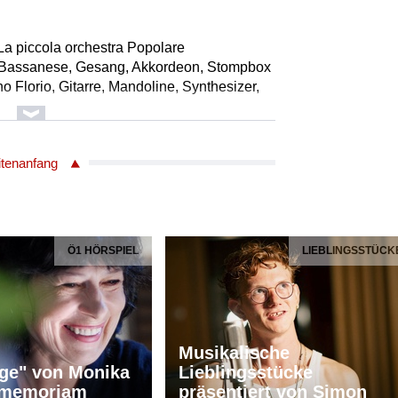
a piccola orchestra Popolare
 Bassanese, Gesang, Akkordeon, Stompbox
 Florio, Gitarre, Mandoline, Synthesizer,
e Lebigre, Gesang, Tamburello, Backing
ico de Nichílo, Trompete
itenanfang
 Cecchin, Bass, Backing
sane Ndiáye, Schlagzeug
Ö1 HÖRSPIEL
LIEBLINGSSTÜCK
ssanese
Musikfest Waidhofen an der Thaya
6., 00:30 mit Luca Bassanese & La piccola
iparo
Musikalische
a piccola orchestra Popolare
ge" von Monika
Lieblingsstücke
 Bassanese, Gesang, Akkordeon, Stompbox
n memoriam
präsentiert von Simon