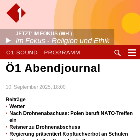
JETZT: IM FOKUS (WH.)
Im Fokus - Religion und Ethik
Ö1 SOUND
PROGRAMM
Ö1 Abendjournal
10. September 2025, 18:00
Beiträge
Wetter
Nach Drohnenabschuss: Polen beruft NATO-Treffen
ein
Reisner zu Drohnenabschuss
Regierung präsentiert Kopftuchverbot an Schulen