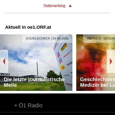
Seitenanfang
Aktuell in oe1.ORF.at
DOUBLECHECK | 06 08 2026
AM PULS - GESUN
Die letzte journalistische
Geschlechters
Meile
Medizin bei L
Ö1 Radio