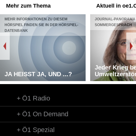
Mehr zum Thema
Aktuell in oe1.
MEHR INFORMATIONEN ZU DIESEM
JOURNAL-PANORAMA 
HÖRSPIEL FINDEN SIE IN DER HÖRSPIEL-
SOMMERGESPRÄCH
DATENBANK
Jeder Krieg b
JA HEISST JA, UND ...?
Umweltzerstö
Ö1 Radio
Ö1 On Demand
Ö1 Spezial