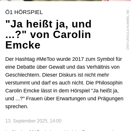
R
F
/
U
R
S
U
L
A
H
U
M
M
E
L
-
B
R
G
E
O
R
Ö1 HÖRSPIEL
E
"Ja heißt ja, und
...?" von Carolin
Emcke
Der Hashtag #MeToo wurde 2017 zum Symbol für
eine Debatte über Gewalt und das Verhältnis von
Geschlechtern. Dieser Diskurs ist nicht mehr
verstummt und darf es auch nicht. Die Philosophin
Carolin Emcke lässt in dem Hörspiel "Ja heißt ja,
und ...?" Frauen über Erwartungen und Prägungen
sprechen.
13. September 2025, 14:00