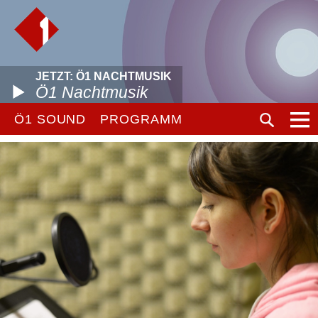
JETZT: Ö1 NACHTMUSIK
Ö1 Nachtmusik
Ö1 SOUND
PROGRAMM