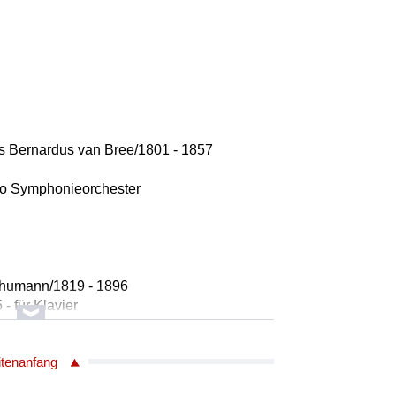
s Bernardus van Bree/1801 - 1857
io Symphonieorchester
chumann/1819 - 1896
 - für Klavier
er
itenanfang