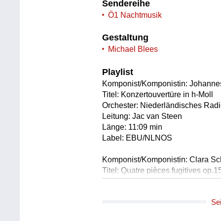
Sendereihe
Ö1 Nachtmusik
Gestaltung
Michael Blees
Playlist
Komponist/Komponistin: Johanne
Titel: Konzertouvertüre in h-Moll
Orchester: Niederländisches Rad
Leitung: Jac van Steen
Länge: 11:09 min
Label: EBU/NLNOS
Komponist/Komponistin: Clara S
Titel: Quatre pièces fugitives op.15
Solist/Solistin: Diana Keller /Klavi
Länge: 11:09 min
Se
Label: EBU/CHSRF