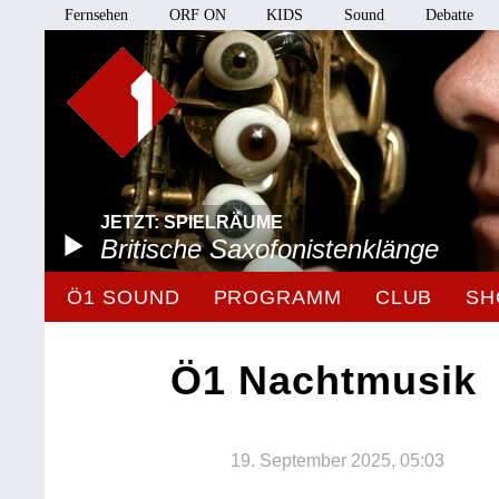
Fernsehen
ORF ON
KIDS
Sound
Debatte
JETZT: SPIELRÄUME
Britische Saxofonistenklänge
Ö1 SOUND
PROGRAMM
CLUB
SH
Ö1 Nachtmusik
19. September 2025, 05:03